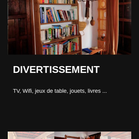
DIVERTISSEMENT
s
TV, Wifi, jeux de table, jouets, livres ...
I
m
v